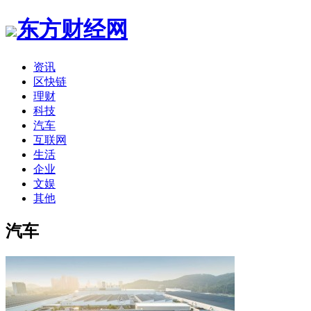
东方财经网
资讯
区快链
理财
科技
汽车
互联网
生活
企业
文娱
其他
汽车