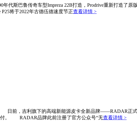
纪90年代斯巴鲁传奇车型Impreza 22B打造，Prodrive
 P25将于2022年古德伍德速度节正
查看详情 >
日前，吉利旗下的高端新能源皮卡全新品牌——RADAR正式亮
付。 RADAR品牌此前注册了官方公众号“无
查看详情 >