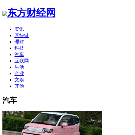
东方财经网
资讯
区快链
理财
科技
汽车
互联网
生活
企业
文娱
其他
汽车