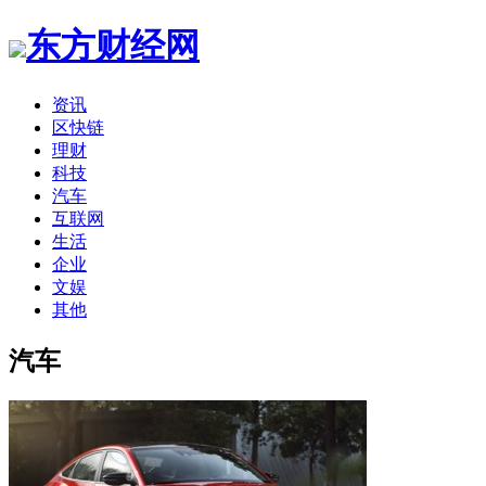
东方财经网
资讯
区快链
理财
科技
汽车
互联网
生活
企业
文娱
其他
汽车