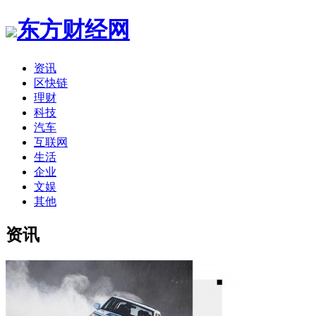
东方财经网
资讯
区快链
理财
科技
汽车
互联网
生活
企业
文娱
其他
资讯