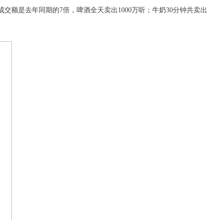
成交额是去年同期的7倍，啤酒全天卖出1000万听；牛奶3
0
分钟共卖出