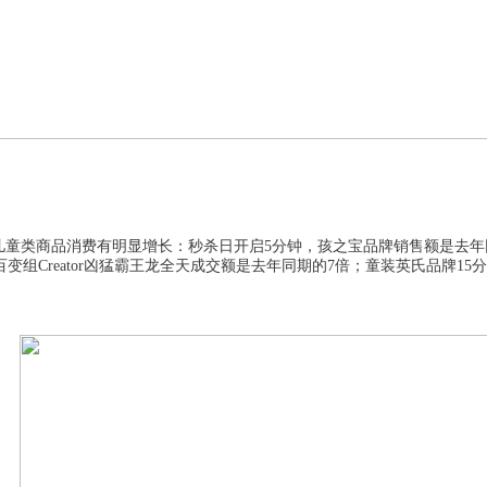
儿童类商品消费有明显增长：秒杀日开启
5分钟，孩之宝品牌销售额是去年
意百变组Creator凶猛霸王龙全天成交额是去年同期的7倍
；童装英氏品牌
15