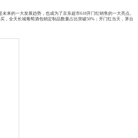
是未来的一大发展趋势，也成为了京东超市6
18
开门红销售的一大亮点。
购买，全天长城葡萄酒包销定制品数量占比突破50%；开门红当天，茅台