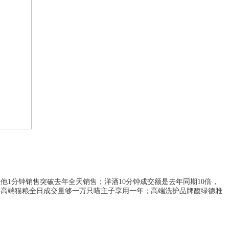
维他
1分钟销售突破去年全天销售；洋酒10分钟成交额是去年同期10倍，
类高端猫粮全日成交量够一万只喵主子享用一年；高端洗护品牌馥绿德雅