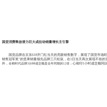
国货消费释放潜力巨大
成拉动销量增长主引擎
国货品牌在
的亮眼
销售数字，
展现了国货市场
京东
618开门红当天
的
坚果销量领先品牌三只松鼠
销售冠军奖”
，在
1日当天再次展现不俗的
外，
心相印
同
全棉时代品牌
3分钟成交额是去年同期的12倍；
1小时成交额