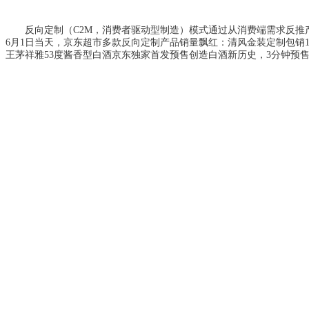
反向定制（
C2M，消费者驱动型制造）模式通过从消费端需求反
6月1日当天，京东超市多款反向定制产品销量飘红：清风金装定制包销1
王茅祥雅53度酱香型白酒京东独家首发预售创造白酒新历史，3分钟预