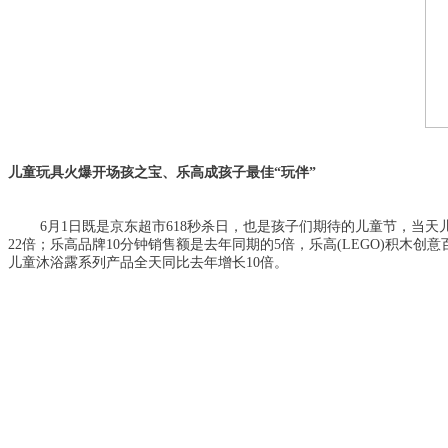
儿童玩具火爆开场
孩之宝、乐高成孩子最佳
“玩伴”
6月1日既是京东超市6
18
秒杀日，也是孩子们期待的儿童节，当天
22倍
；乐高品牌
10分钟销售额是去年同期的5倍，
乐高
(LEGO)积木创
儿童沐浴露系列产品全天同比去年增长10倍
。