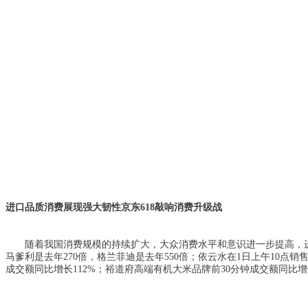
进口品质消费展现强大韧性
京东
618敲响
消费升级战
随着我国消费规模的持续扩大，大众消费水平和意识进一步提高，
上午
马爹利是去年270倍，格兰菲迪是去年550倍；依云水在1日
10点销
成交额同比增长112%；裕道府高端有机大米品牌前30分钟成交额同比增长