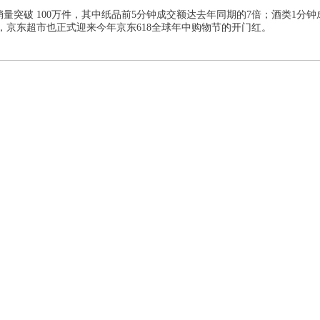
销量突破 100万件，其中纸品前5分钟成交额达去年同期的7倍；酒类1分钟
全球年中购物节的开门红
以此，京东超市也正式迎来今年京东6
18
。