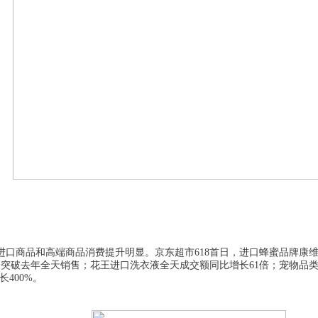
进口商品和高端商品消费提升明显。京东超市
6
18
首日，进口蜂蜜品牌康
售突破去年全天销售；花王进口洗衣液全天成交额同比增长61倍；宠物品
400%。