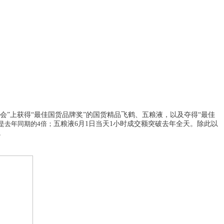
飞鹤、五粮液
，以及
会”上
获得
“最佳国货品牌奖
”的国货精品
夺得
“最佳
小时成交额
突破
去年全天
。除此以
是去年同期的
4倍；
五粮液
6月1日当天
1
。