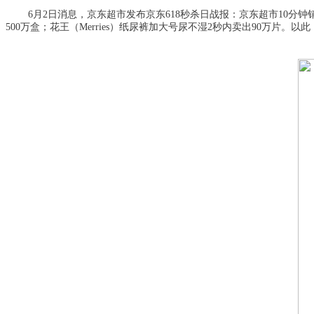
6月2日消息，京东超市发布京东618秒杀日战报：京东超市10分钟
5
00
万盒；花王（
Merries）纸尿裤加大号尿不湿2秒内卖出90万片。