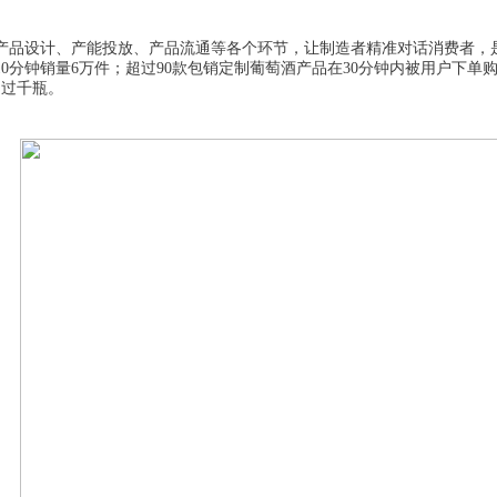
推产品设计、产能投放、产品流通等各个环节，让制造者精准对话消费者，
0分钟销量6万件；超过90款包销定制葡萄酒产品在30分钟内被用户下单
售过千瓶。