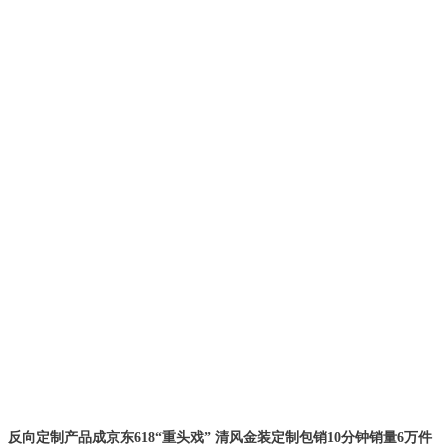
反向定制产品成京东
618“重头戏” 清风金装定制包销10分钟销量6万件