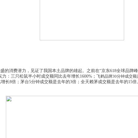
旺盛的消费
潜
力，
见证了我国本土品牌的雄起。之前
在
“京东618全球品牌峰
实力：三只松鼠半小时成交额同比去年增长1600%；
飞鹤品牌
3
0
分钟成交额
比
增长
8
倍；茅台
5分钟成交额是去年的3倍；全天赖茅成交额是去年的15倍