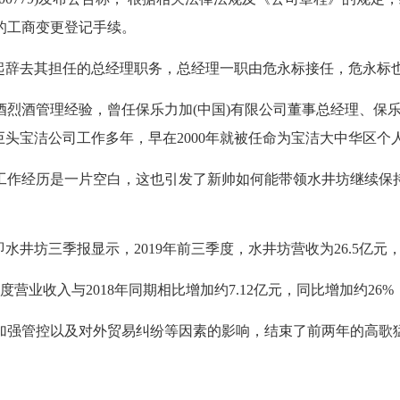
的工商变更登记手续。
日起辞去其担任的总经理职务，总经理一职由危永标接任，危永标也
烈酒管理经验，曾任保乐力加(中国)有限公司董事总经理、保乐力
巨头宝洁公司工作多年，早在2000年就被任命为宝洁大中华区个
作经历是一片空白，这也引发了新帅如何能带领水井坊继续保持
井坊三季报显示，2019年前三季度，水井坊营收为26.5亿元，同比增
年度营业收入与2018年同期相比增加约7.12亿元，同比增加约26%
加强管控以及对外贸易纠纷等因素的影响，结束了前两年的高歌