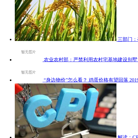
三部门：
农业农村部：严禁利用农村宅基地建设别墅
“身边物价”怎么看？ 鸡蛋价格有望回落
201
解读：C