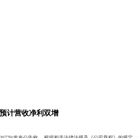
年预计营收净利双增
600779)发布公告称， 根据相关法律法规及《公司章程》的