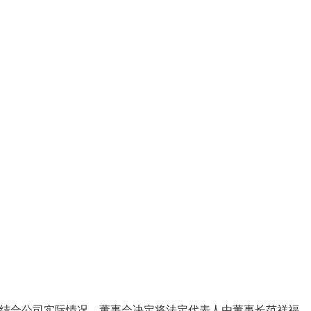
规定，结合公司实际情况，董事会决定将法定代表人由董事长范祥福