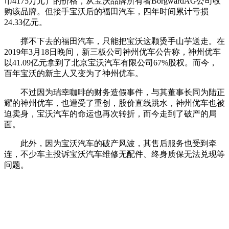
币4175万元）的价格，从宝沃品牌所有者BorgwardAG公司收
购该品牌。但接手宝沃后的福田汽车，四年时间累计亏损
24.33亿元。
撑不下去的福田汽车，只能把宝沃这颗烫手山芋送走。在
2019年3月18日晚间，新三板公司神州优车公告称，神州优车
以41.09亿元拿到了北京宝沃汽车有限公司67%股权。而今，
百年宝沃的新主人又变为了神州优车。
不过因为瑞幸咖啡的财务造假事件，与其董事长同为陆正
耀的神州优车，也遭受了重创，股价直线跳水，神州优车也被
迫卖身，宝沃汽车的命运也再次转折，而今走到了破产的局
面。
此外，因为宝沃汽车的破产风波，其售后服务也受到牵
连，不少车主投诉宝沃汽车维修无配件、终身质保无法兑现等
问题。