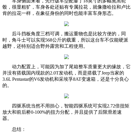
车身侧面来看，先行版车型配备了18英寸的多幅熏黑轮
毂，很显粗犷，车身各处还贴有专属拉花，就像撒哈拉和卢比
肯的拉花一样，在象征身份的同时也能丰富车身形态。
后斗挡板角度三档可调，搬运重物也是比较方便的，同
时，角斗士可以实现568公斤的载重，所以这台车不仅能硬派
越野，还特别适合野外露营和工程使用。
动力配置上，可能因为加了尾箱整车质量更大的缘故，它
并没有搭载国内现款的2.0T发动机，而是搭载了Jeep当家的
3.6L Pentastar的V6发动机和采埃孚8AT变速箱，还是十分良心
的。
四驱系统当然不用担心，智能四驱系统可实现2.72倍扭矩
放大和前后桥0-100%的扭力分配，并且提供了后限滑差速
器。
总结：